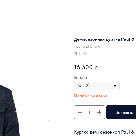
Демисезонная куртка Paul & 
Paul and Shark
SKU:
M
16 500
р.
Размер
Подбор размера
Заказать
Куртка демисезонная Paul & 