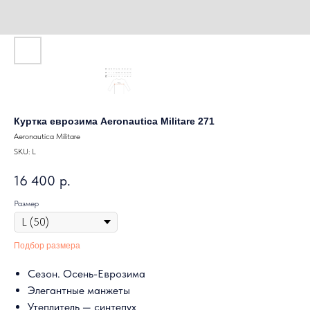
Куртка еврозима Aeronautica Militare 271
Aeronautica Militare
SKU:
L
16 400
р.
Размер
Подбор размера
Сезон. Осень-Еврозима
Элегантные манжеты
Утеплитель — синтепух