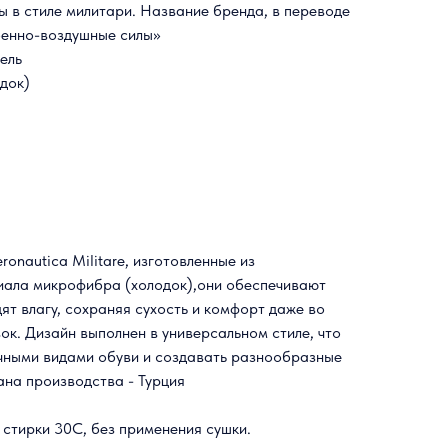
ы в стиле милитари. Название бренда, в переводе
военно-воздушные силы»
ель
док)
onautica Militare, изготовленные из
иала микрофибра (холодок),они обеспечивают
ят влагу, сохраняя сухость и комфорт даже во
ок. Дизайн выполнен в универсальном стиле, что
ичными видами обуви и создавать разнообразные
ана производства - Турция
стирки 30С, без применения сушки.