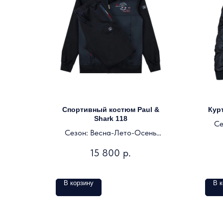
Спортивный костюм Paul &
Курт
Shark 118
Се
Сезон: Весна-Лето-Осень
Цвет: темно-синий
15 800
р.
В корзину
В к