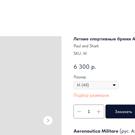
Летние спортивные брюки Aer
Paul and Shark
SKU:
M
6 300
р.
Размер
Подбор размеров
Заказать
Aeronautica Militare
(рус. А