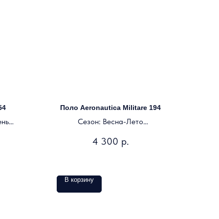
54
Поло Aeronautica Militare 194
ень
Сезон: Весна-Лето
Цвет: темно-синий
4 300
р.
В корзину