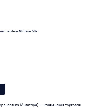
onautica Militare 58х
эронавтика Милитари) — итальянская торговая