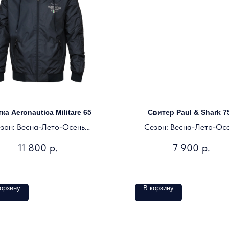
ка Aeronautica Militare 65
Свитер Paul & Shark 7
зон: Весна-Лето-Осень
Сезон: Весна-Лето-Ос
Цвет: темно-синий
Цвет: темно-синий
11 800
р.
7 900
р.
орзину
В корзину