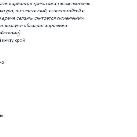
угих вариантов трикотажа типом плетения
актура, он эластичный, износостойкий и
 время селаник считается гигиеничным
ет воздух и обладает хорошими
ойствами)
 книзу крой
ма
ия