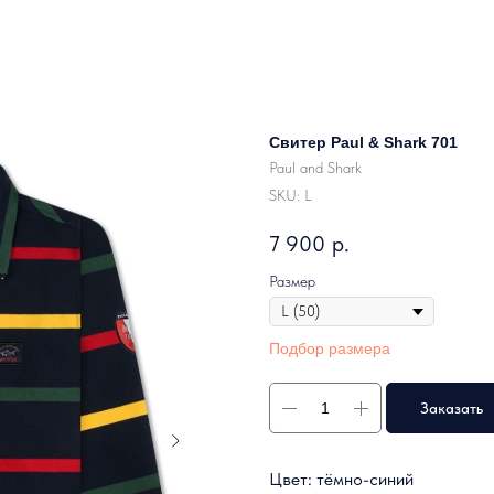
Свитер Paul & Shark 701
Paul and Shark
SKU:
L
7 900
р.
Размер
Подбор размера
Заказать
Цвет: тёмно-синий