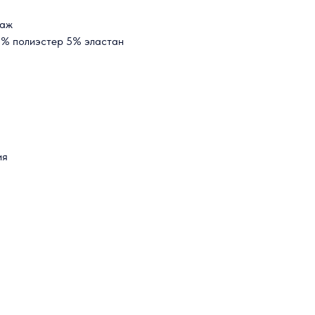
таж
2% полиэстер 5% эластан
ия