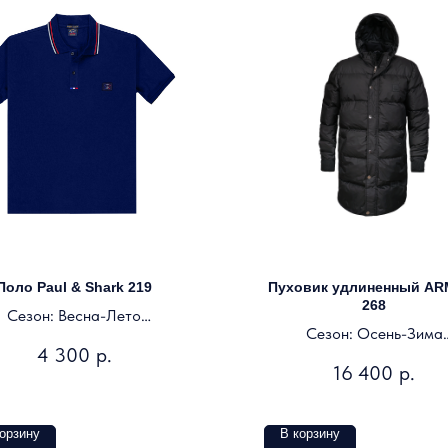
Поло Paul & Shark 219
Пуховик удлиненный AR
268
Сезон: Весна-Лето
Сезон: Осень-Зима
Цвет: синий, морской
4 300
р.
Цвет: черно-синий
16 400
р.
орзину
В корзину