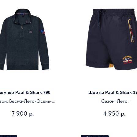
емпер Paul & Shark 790
Шорты Paul & Shark 1
зон: Весна-Лето-Осень-
Сезон: Лето
Зима
Цвет: темно-синий
7 900
р.
4 950
р.
Цвет: серый