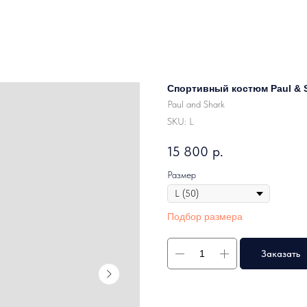
Спортивный костюм Paul & S
Paul and Shark
SKU:
L
15 800
р.
Размер
Подбор размера
Заказать