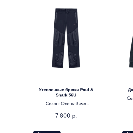
Утепленные брюки Paul &
Дж
Shark 56U
Се
Сезон: Осень-Зима
Цвет: темно-синий
7 800
р.