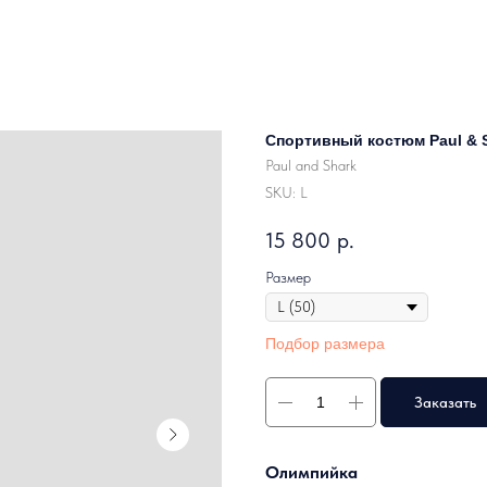
Спортивный костюм Paul & S
Paul and Shark
SKU:
L
15 800
р.
Размер
Подбор размера
Заказать
Олимпийка