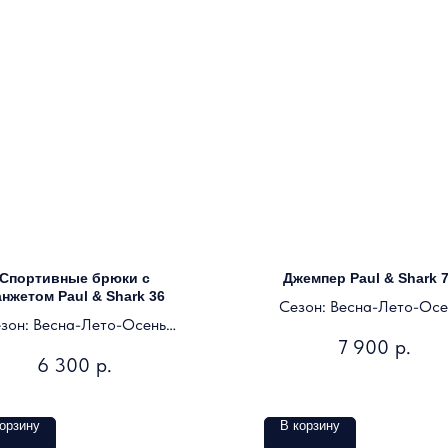
Спортивные брюки с
Джемпер Paul & Shark 
нжетом Paul & Shark 36
Сезон: Весна-Лето-Осе
зон: Весна-Лето-Осень
Зима
7 900
р.
Цвет: темно-синий
Цвет: черный
6 300
р.
орзину
В корзину