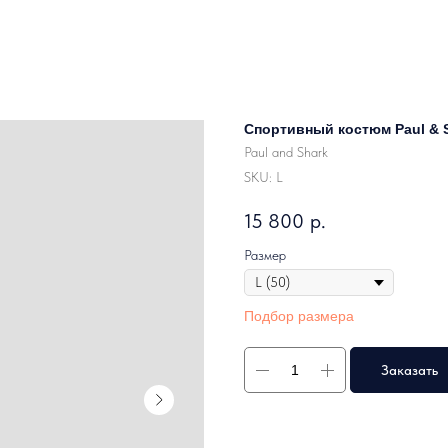
Спортивный костюм Paul & S
Paul and Shark
SKU:
L
15 800
р.
Размер
Подбор размера
Заказать