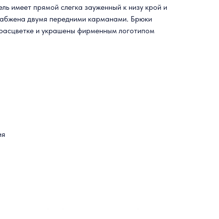
ль имеет прямой слегка зауженный к низу крой и
набжена двумя передними карманами. Брюки
 расцветке и украшены фирменным логотипом
ия