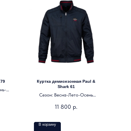
779
Куртка демисезонная Paul &
Shark 61
нь-
Сезон: Весна-Лето-Осень
Цвет: темно-синий
11 800
р.
В корзину