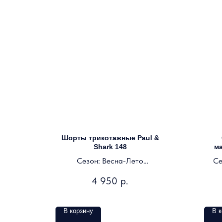
Шорты трикотажные Paul &
Shark 148
ма
Сезон: Весна-Лето
Се
Цвет: черный
4 950
р.
В корзину
В к