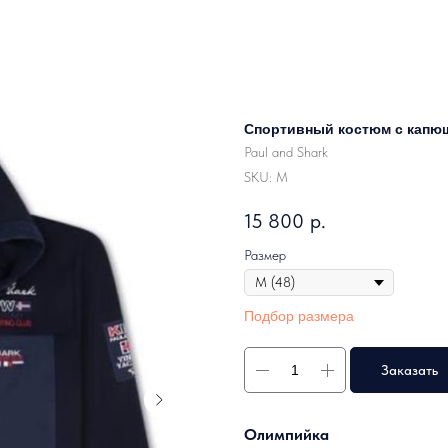
Спортивный костюм с капюш
Paul and Shark
SKU:
M
15 800
р.
Размер
Подбор размера
Заказать
Олимпийка