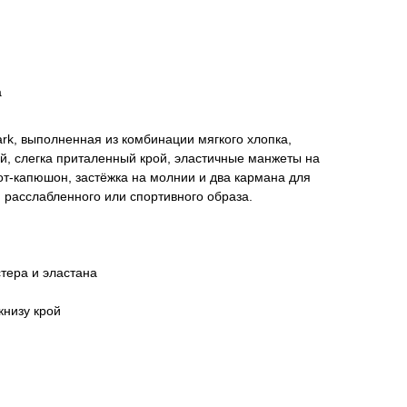
а
rk, выполненная из комбинации мягкого хлопка,
й, слегка приталенный крой, эластичные манжеты на
рот-капюшон, застёжка на молнии и два кармана для
 расслабленного или спортивного образа.
тера и эластана
книзу крой