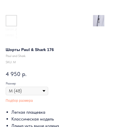
Шорты Paul & Shark 176
Paul and Shark
SKU:
M
4 950
р.
Размер
Подбор размера
Легкая плащевка
Классическая модель
Длина чуть выше колена