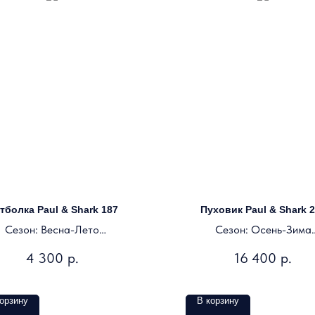
тболка Paul & Shark 187
Пуховик Paul & Shark 
Сезон: Весна-Лето
Сезон: Осень-Зима
Цвет: темно-синий
Цвет: темно-синий
4 300
р.
16 400
р.
орзину
В корзину