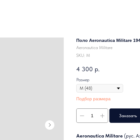
Поло Aeronautica Militare 19
Aeronautica Militare
SKU:
M
4 300
р.
Размер
Подбор размера
Заказать
Aeronautica Militare
(рус. А