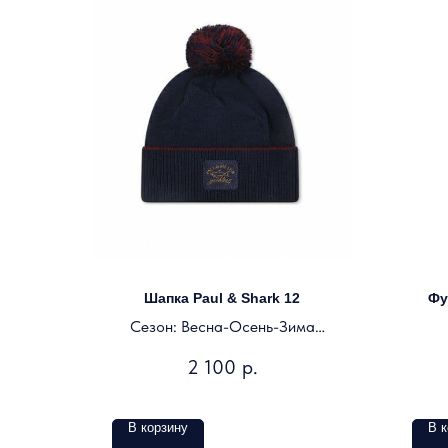
Шапка Paul & Shark 12
Фу
Сезон: Весна-Осень-Зима
Цвет: темно-синий
2 100
р.
В корзину
В к