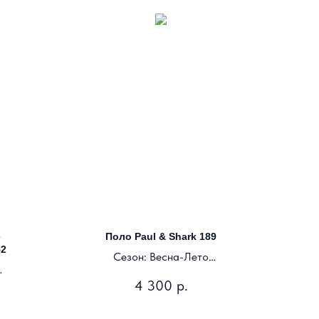
е
Поло Paul & Shark 189
52
Сезон: Весна-Лето
Цвет: темно-синий
4 300
р.