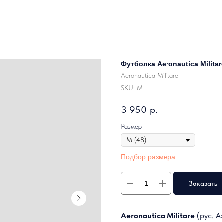
Футболка Aeronautica Militar
Aeronautica Militare
SKU:
M
3 950
р.
Размер
Подбор размера
Заказать
Aeronautica Militare
(рус. А