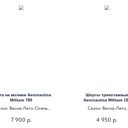
та на молнии Aeronautica
Шорты трикотажны
Militare 785
Aeronautica Militare 1
зон: Весна-Лето-Осень
Сезон: Весна-Лето
Цвет: темно-синий
Цвет: синий
7 900
р.
4 950
р.