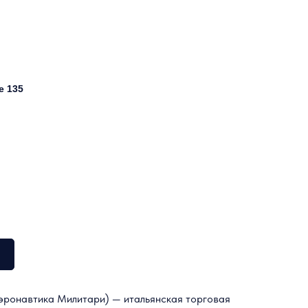
e 135
эронавтика Милитари) — итальянская торговая