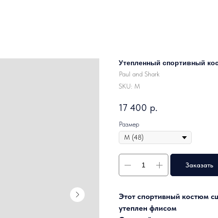
Утепленный спортивный кос
Paul and Shark
SKU:
М
17 400
р.
Размер
Заказать
Этот спортивный костюм сш
утеплен флисом