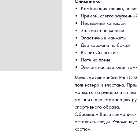
Олимпийка
Комбинация хлопка, поли
Прямой, слегка зауженный
Несъемный капюшон
Застежка на молнии
Эластичные манжеты
Два кармана по бокам
Вышитый логотип
Патч на плече
Элегантная цветовая гам
Мужская олимпийка Paul & Sh
полиэстера и эластана. Прям
манжеты на рукавах и в ниж
молнии и два кармана для ру
спортивного образа.
Обращаем Ваше внимание, чт
оставлять следы. Рекоменду
костюм.